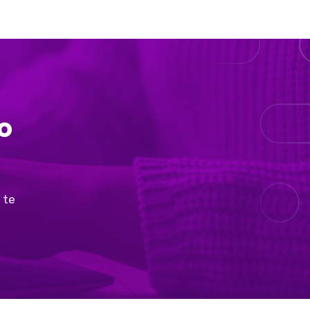
o
 te