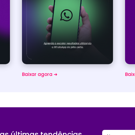
Baixar agora ➜
Bai
as últimas tendências