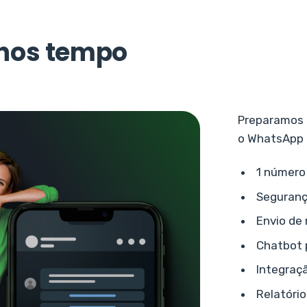
nos tempo
Preparamos 
o WhatsApp 
1 número 
Segurança
Envio de
Chatbot 
Integraç
Relatóri