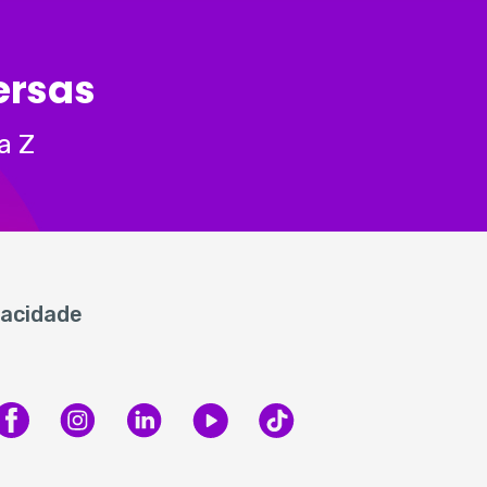
ersas
a Z
vacidade