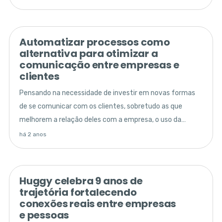
Automatizar processos como
alternativa para otimizar a
comunicação entre empresas e
clientes
Pensando na necessidade de investir em novas formas
de se comunicar com os clientes, sobretudo as que
melhorem a relação deles com a empresa, o uso da
Inteligência Artificial (IA) tem evoluído
há 2 anos
progressivamente e já é realidade no cotidiano de
grande parte das organizações
Huggy celebra 9 anos de
trajetória fortalecendo
conexões reais entre empresas
e pessoas