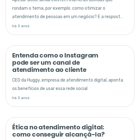
rondam o tema, por exemplo: como otimizar o
atendimento de pessoas em um negócio? E a resposta
é simples, por meio de uma plataforma de
há 3 anos
atendimento digital.
Entenda como o Instagram
pode ser um canal de
atendimento ao cliente
CEO da Huggy, empresa de atendimento digital, aponta
os benefícios de usar essa rede social
há 3 anos
Ética no atendimento digital:
como conseguir alcançá-la?