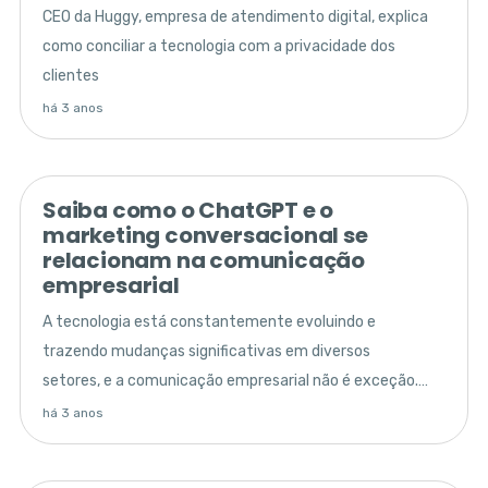
CEO da Huggy, empresa de atendimento digital, explica
como conciliar a tecnologia com a privacidade dos
clientes
há 3 anos
Saiba como o ChatGPT e o
marketing conversacional se
relacionam na comunicação
empresarial
A tecnologia está constantemente evoluindo e
trazendo mudanças significativas em diversos
setores, e a comunicação empresarial não é exceção.
Hoje, destacamos o papel fundamental do ChatGPT e
há 3 anos
do Marketing Conversacional.