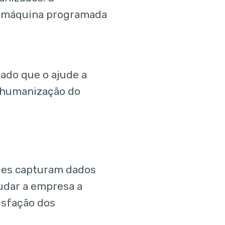
a máquina programada
ado que o ajude a
na humanização do
les capturam dados
judar a empresa a
isfação dos