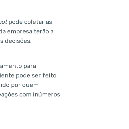
bot
pode coletar as
 da empresa terão a
s decisões.
namento para
ente pode ser feito
ndido por quem
teações com inúmeros