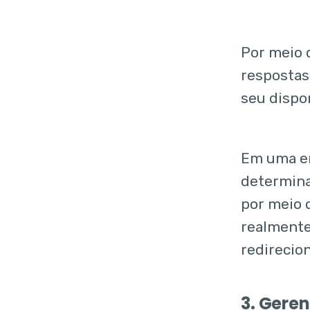
Por meio 
respostas
seu dispo
Em uma em
determina
por meio
realmente
redirecio
3. Gere