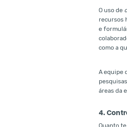
O uso de
recursos 
e formulá
colaborad
como a qu
A equipe 
pesquisas
áreas da 
4. Cont
Quanto te