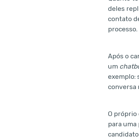
deles rep
contato 
processo.
Após o ca
um
chatb
exemplo: s
conversa 
O próprio
para uma 
candidato