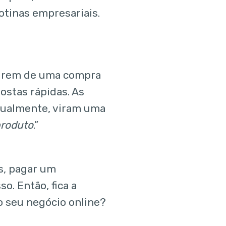
otinas empresariais.
tirem de uma compra
ostas rápidas. As
tualmente, viram uma
produto
.”
es, pagar um
o. Então, fica a
o seu negócio online?