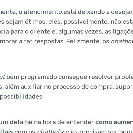
ente, o atendimento está deixando a deseja
s sejam ótimos, eles, possivelmente, não est
 dia para o cliente e, algumas vezes, as liga
orar a ter respostas. Felizmente, os
chatbo
ot
bem programado consegue resolver probl
, além auxiliar no processo de compra, supor
possibilidades.
 um detalhe na hora de entender
como aument
itais
com os
chatbots
: eles precisam ser hum