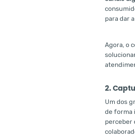
consumido
para dar 
Agora, o 
solucionar
atendimen
2. Capt
Um dos gr
de forma i
perceber 
colaborad