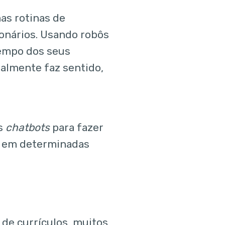
as rotinas de
onários. Usando robôs
tempo dos seus
almente faz sentido,
os
chatbots
para fazer
as em determinadas
de currículos, muitos