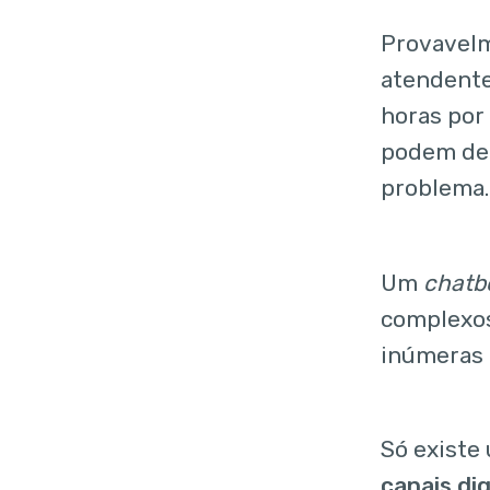
Provavelm
atendente
horas por
podem dem
problema.
Um
chatb
complexos
inúmeras 
Só existe
canais dig