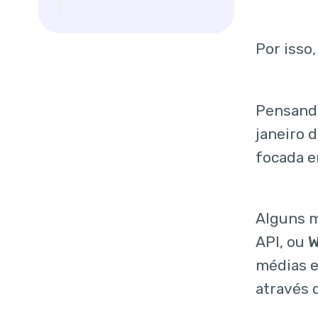
entre as versões
do WhatsApp?
Por isso
Quais as
vantagens da
utilização do
Pensando
WhatsApp
Business Solution?
janeiro 
1. Atendimento
focada 
automatizado
2. Número ilimitado
de atendentes no
Alguns m
mesmo número de
API, ou
W
telefone
médias e
3. Use o mesmo
através
número no qual sua
empresa já atende