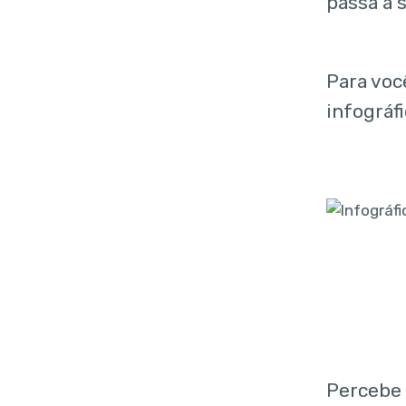
passa a 
Para vo
infográf
Percebe 