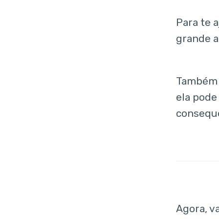
4. Integrando o
Para te 
WhatsApp com
outros canais
grande a
5. Relatórios de
atendimento
Também p
6. Selo de
ela pode
autenticação
consequ
Como funciona a
comunicação com
o cliente e quais as
regras?
Opt-out
Conversas e
notificações
Agora, v
Como obter uma