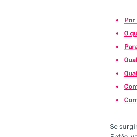
conta comercial do
WhatsApp?
Por
Hora de
O q
potencializar seus
resultados
Par
Clique no banner a
Qua
seguir, converse
gratuitamente com
Qua
um de nossos
consultores para
Com
garantir um
atendimento de
Com
qualidade e se
aproximar dos seus
consumidores.
Se surgi
Então, 