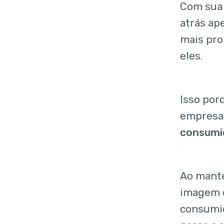
Com sua
atrás ap
mais pro
eles.
Isso por
empres
consumi
Ao mante
imagem
consumido