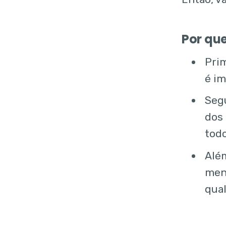
Por qu
Prim
é im
Segu
dos 
todo
Além
men
qua