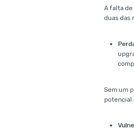
A falta d
duas das 
Perd
upgr
compr
Sem um pr
potencial 
Vulne