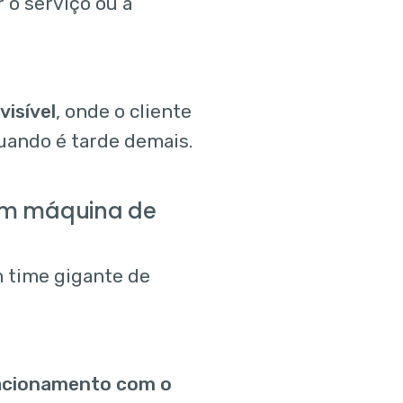
 o serviço ou a
visível
, onde o cliente
uando é tarde demais.
em máquina de
m time gigante de
elacionamento com o