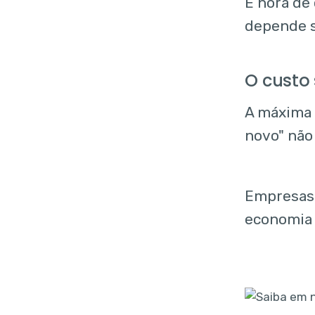
É hora de
depende s
O custo
A máxima 
novo" não
Empresas 
economia 