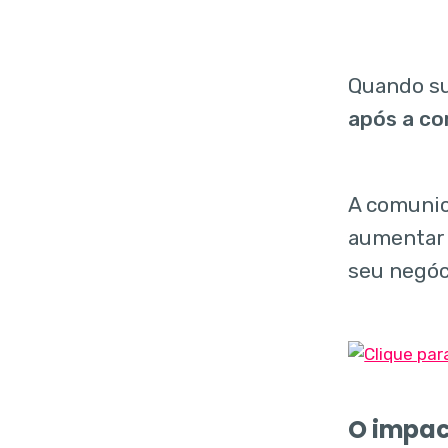
Quando su
após a c
A comunic
aumentar
seu negóc
O impact