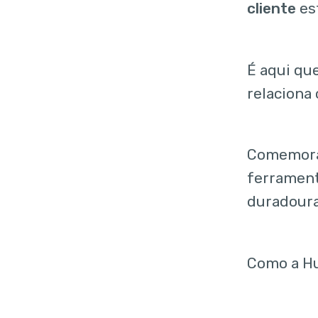
cliente
est
É aqui qu
relaciona
Comemoran
ferrament
duradoura
Como a Hu