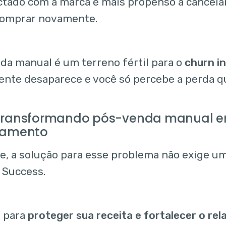
tado com a marca é mais propenso a cancelar
comprar novamente.
da manual é um terreno fértil para o
churn in
nte desaparece e você só percebe a perda q
transformando pós-venda manual 
namento
e, a solução para esse problema não exige u
 Success.
 para
proteger sua receita e fortalecer o r