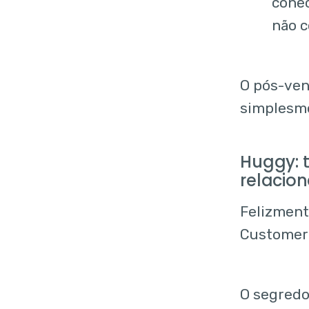
conec
não 
O pós-ven
simplesme
Huggy: 
relacio
Felizment
Customer
O segredo