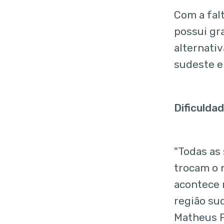
Com a fal
possui gr
alternati
sudeste e
Dificulda
"Todas as
trocam o 
acontece 
região su
Matheus P