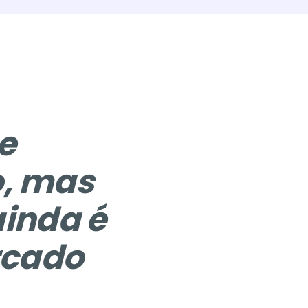
e
, mas
ainda é
rcado