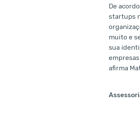
De acordo
startups 
organizaç
muito e s
sua ident
empresas 
afirma Ma
Assessor