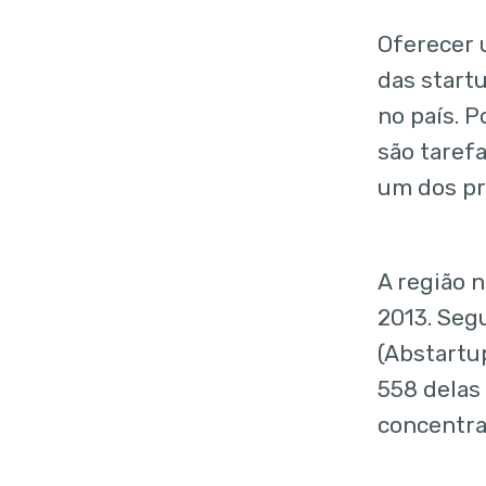
Oferecer 
das start
no país. P
são taref
um dos pr
A região 
2013. Seg
(Abstartu
558 delas
concentra