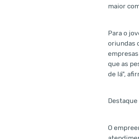
maior com
Para o jo
oriundas 
empresas 
que as pe
de lá", afi
Destaque
O empreen
atendimen