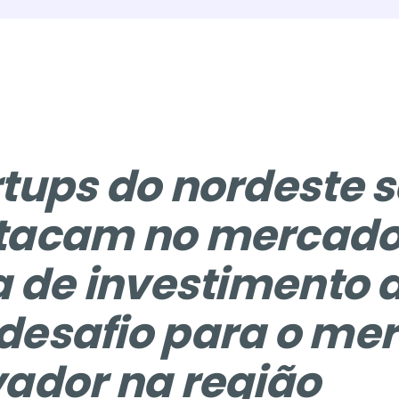
tups do nordeste s
tacam no mercado
a de investimento 
desafio para o me
vador na região