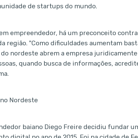
unidade de startups do mundo.
vem empreendedor, há um preconceito contr
da região. "Como dificuldades aumentam bast
do nordeste abrem a empresa juridicamente
ssoas, quando busca de informações, acredi
rma.
 no Nordeste
dedor baiano Diego Freire decidiu fundar u
to digital no ano de 2015. Foi na cidade de F