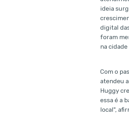
ideia sur
crescimen
digital d
foram men
na cidade 
Com o pas
atendeu a
Huggy cre
essa é a 
local", af