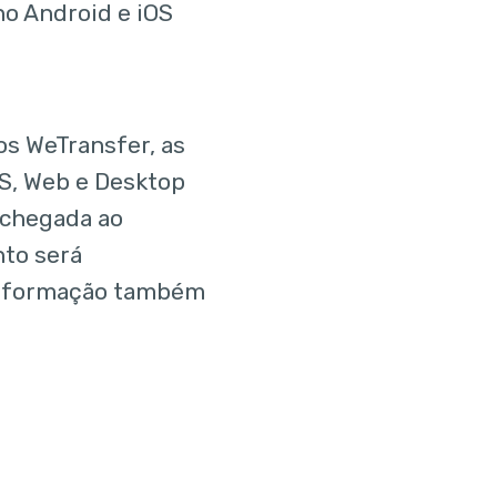
no Android e iOS
s WeTransfer, as
S, Web e Desktop
 chegada ao
to será
 informação também