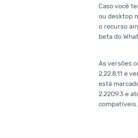
Caso você te
ou desktop m
o recurso ai
beta do What
As versões c
2.22.8.11 e 
está marcado
2.2209.3 e a
compatíveis.