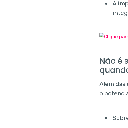
A imp
integ
Não é 
quando
Além das 
o potenci
Sobre