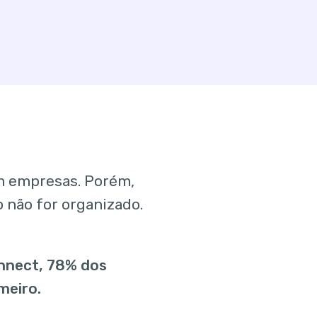
om empresas. Porém,
 não for organizado.
nnect, 78% dos
meiro.