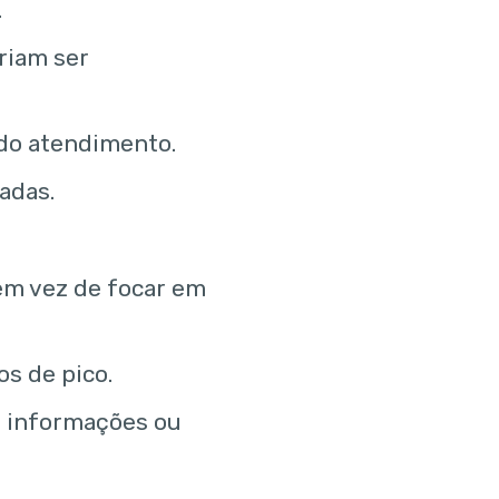
.
riam ser
 do atendimento.
zadas.
em vez de focar em
s de pico.
 informações ou