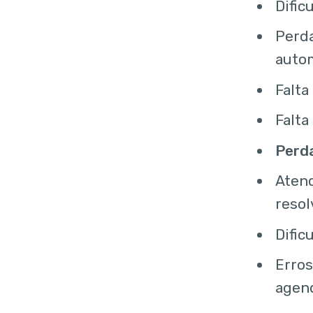
Dific
Perd
auto
Falta
Falta
Perda
Aten
resol
Dific
Erro
agen