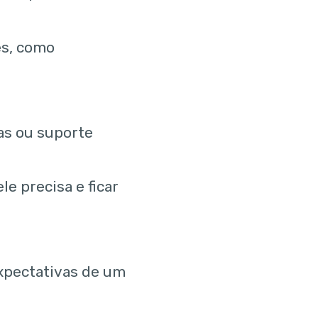
es, como
as ou suporte
e precisa e ficar
xpectativas de um