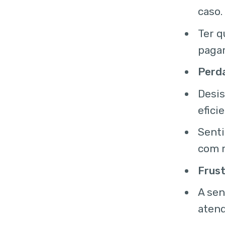
caso.
Ter q
pagam
Perd
Desis
efici
Senti
com 
Frust
A se
atend