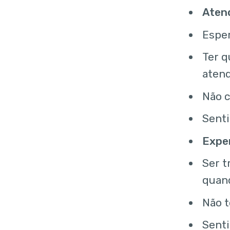
Atend
Esper
Ter q
aten
Não c
Senti
Expe
Ser t
quand
Não t
Senti