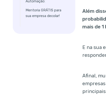
Automação:
Mentoria GRÁTIS para
Além diss
sua empresa decolar!
probabili
mais de 1 
E na sua 
responder
Afinal, m
empresas 
principai