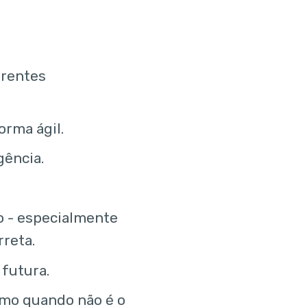
erentes
rma ágil.
gência.
o - especialmente
reta.
 futura.
smo quando não é o