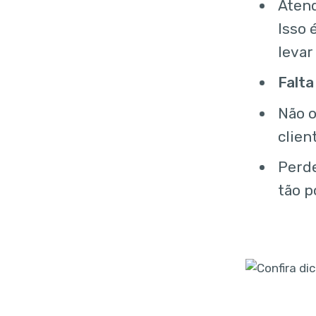
Atend
Isso 
levar
Falta
Não o
clien
Perde
tão p