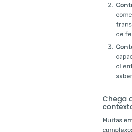
Cont
come
trans
de f
Conte
capac
clien
saber
Chega d
contexto
Muitas em
complexos