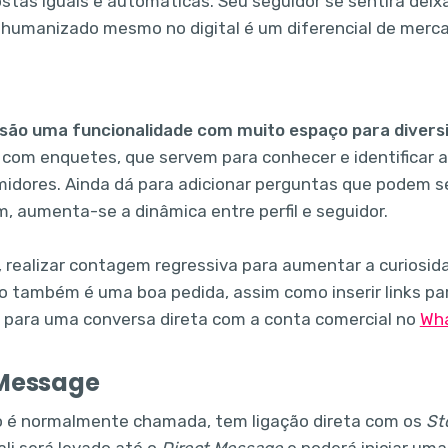
ostas iguais e automáticas. Seu seguidor se sentirá deix
humanizado mesmo no digital é um diferencial de merc
são uma funcionalidade com muito espaço para diversif
 com enquetes, que servem para conhecer e identificar a
idores. Ainda dá para adicionar perguntas que podem se
im, aumenta-se a dinâmica entre perfil e seguidor.
, realizar contagem regressiva para aumentar a curiosi
 também é uma boa pedida, assim como inserir links para
u para uma conversa direta com a conta comercial no
Wha
 Message
 é normalmente chamada, tem ligação direta com os
St
ali será levado até o
Direct Message
e poderá iniciar um