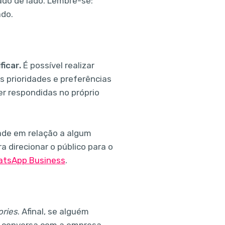
ado de lado. Lembre-se:
ado.
icar.
É possível realizar
s prioridades e preferências
r respondidas no próprio
dade em relação a algum
 direcionar o público para o
tsApp Business
.
ories
. Afinal, se alguém
a conversa com a empresa.