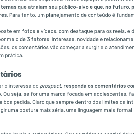
temas que atraiam seu público-alvo e que, no futuro,
res
. Para tanto, um planejamento de conteúdo é fundam
poste em fotos e vídeos, com destaque para os reels, e d
or meio de 3 fatores: interesse, novidade e relacionam
ções, os comentários vão começar a surgir e o atendimen
m prática.
ários
r o interesse do
prospect
,
responda os comentários co
o
. Ou seja, se for uma marca focada em adolescentes, f
a boa pedida. Claro que sempre dentro dos limites da int
igir uma postura mais séria, uma linguagem mais formal 