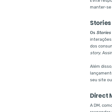
Evite resp
manter-se 
Stories
Os
Stories
interações
dos consum
story
. Ass
Além disso
lançamento
seu site o
Direct
A DM, como
responder 