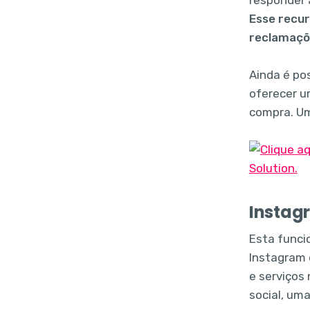
Esse recur
reclamaçõe
Ainda é po
oferecer u
compra. Um
Instag
Esta funci
Instagram
e serviços 
social, um