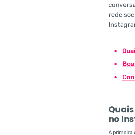
conversa
rede soc
Instagram
Quai
Boa
Con
Quais
no In
A primeira 