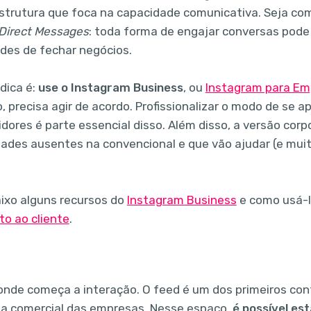
trutura que foca na capacidade comunicativa. Seja co
Direct Messages
: toda forma de engajar conversas pod
des de fechar negócios.
dica é:
use o Instagram Business
, ou
Instagram para Em
 precisa agir de acordo. Profissionalizar o modo de se a
dores é parte essencial disso. Além disso, a versão corp
dades ausentes na convencional e que vão ajudar (e muito
aixo alguns recursos do
Instagram Business
e como usá-l
o ao cliente
.
 onde começa a interação. O feed é um dos primeiros co
a comercial das empresas. Nesse espaço,
é possível es