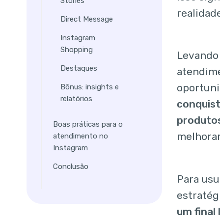
Stories
realidad
Direct Message
Instagram
Shopping
Levando 
Destaques
atendime
oportun
Bônus: insights e
relatórios
conquist
produtos
Boas práticas para o
melhorar
atendimento no
Instagram
Conclusão
Para usu
estratég
um final 