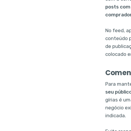
posts com 
comprado
No feed, a
conteúdo p
de publica
colocado e
Coment
Para mante
seu públic
gírias é um
negócio ex
indicada.