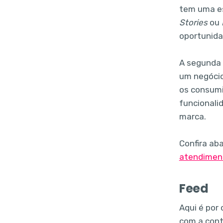
tem uma es
Stories
ou
oportunida
A segunda 
um negócio,
os consumi
funcionali
marca.
Confira ab
atendiment
Feed
Aqui é por
com a cont