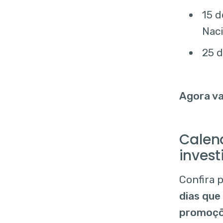
15 d
Nac
25 d
Agora v
Calen
invest
Confira 
dias que
promoçõ