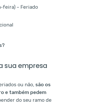
feira) – Feriado
cional
s?
ra sua empresa
eriados ou não,
são os
eiro e também pedem
epender do seu ramo de