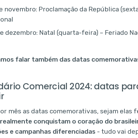
e novembro: Proclamação da República (sexta-
ional
e dezembro: Natal (quarta-feira) – Feriado Na
amos falar também das datas comemorativa
dário Comercial 2024: datas pa
ir
por mês as datas comemorativas, sejam elas f
 realmente conquistam o coração do brasil
es e campanhas diferenciadas
- tudo vai d