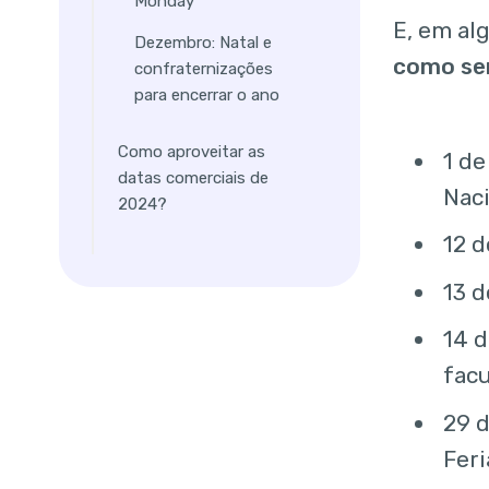
Monday
E, em al
Dezembro: Natal e
como ser
confraternizações
para encerrar o ano
Como aproveitar as
1 de
datas comerciais de
Nac
2024?
12 d
13 d
14 d
facu
29 d
Feri