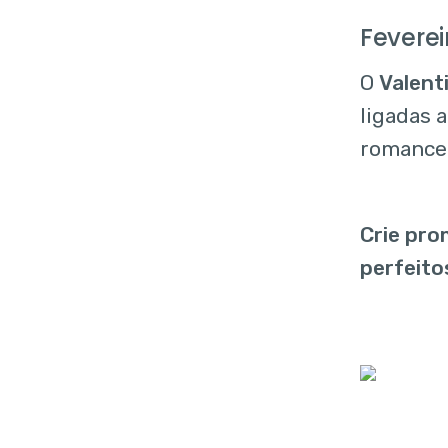
Feverei
O
Valent
ligadas 
romance
Crie pro
perfeito