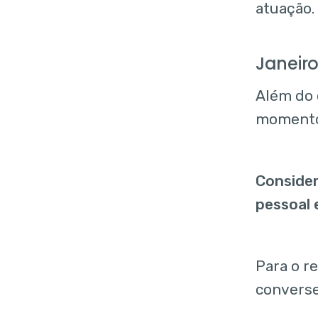
atuação.
Janeir
Além do 
momento 
Consider
pessoal 
Para o r
converse