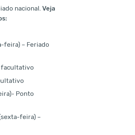
iado nacional.
Veja
os:
-feira) – Feriado
 facultativo
cultativo
eira)- Ponto
sexta-feira) –