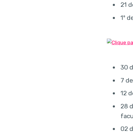
21 d
1º d
30 d
7 de
12 d
28 d
facu
02 d