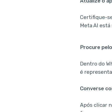
Atualize o ap
Certifique-s
Meta AI está
Procure pelo
Dentro do Wh
é representad
Converse co
Após clicar n