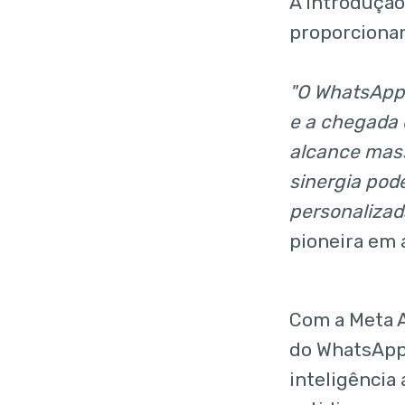
A introdução
proporcionan
"O WhatsApp 
e a chegada 
alcance mass
sinergia pod
personalizada
pioneira em 
Com a Meta A
do WhatsApp
inteligência 