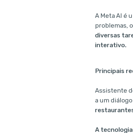
A Meta AI é u
problemas, o
diversas tar
interativo.
Principais r
Assistente d
a um diálogo
restaurantes
A tecnologia