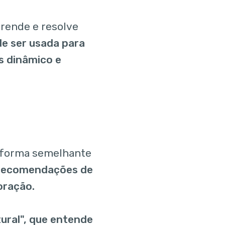
prende e resolve
de ser usada para
s dinâmico e
e forma semelhante
 recomendações de
oração.
ural", que entende