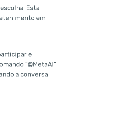
 escolha. Esta
tretenimento em
articipar e
comando “@MetaAI”
rnando a conversa