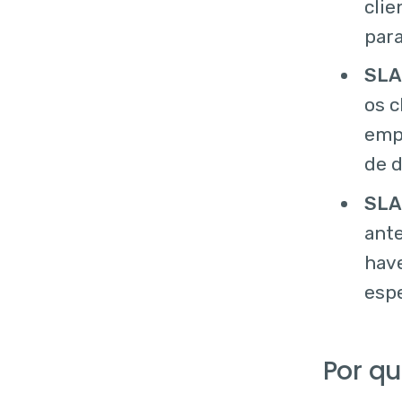
clie
para
SLA
os c
emp
de d
SLA 
ante
hav
espe
Por qu