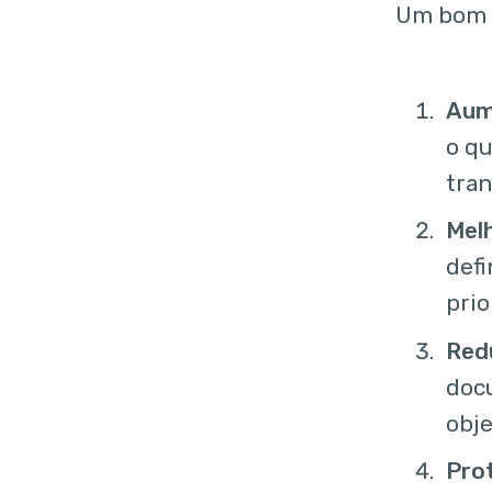
Um bom S
Aume
o qu
tran
Melh
defi
prio
Redu
docu
obje
Prot