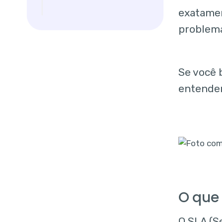
Como a Huggy
exatamen
ajuda a otimizar o
problema
SLA da sua
empresa?
Se você b
entender
O que
O SLA (S