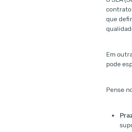
contrato
que defi
qualidad
Em outra
pode esp
Pense no
Praz
sup