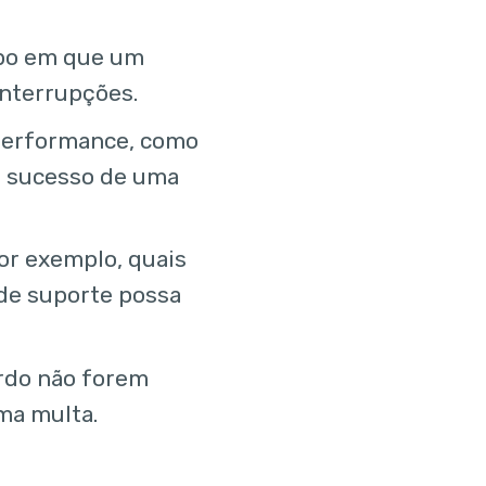
po em que um
interrupções.
performance, como
e sucesso de uma
or exemplo, quais
 de suporte possa
rdo não forem
ma multa.