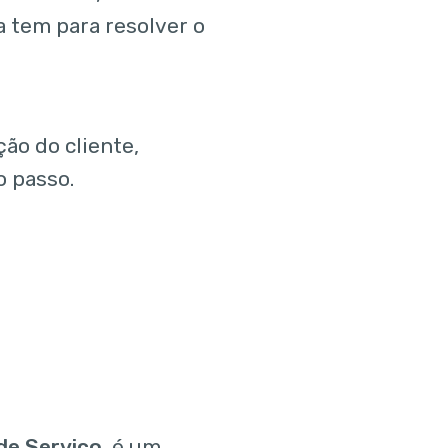
 tem para resolver o
ção do cliente,
o passo.
de Serviço
, é um