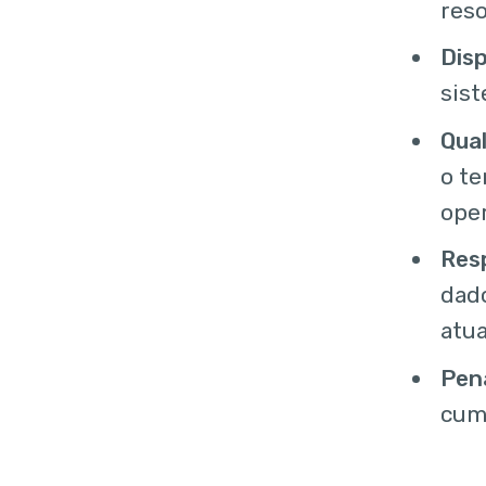
res
Disp
sist
Qual
o t
ope
Res
dado
atu
Pen
cum