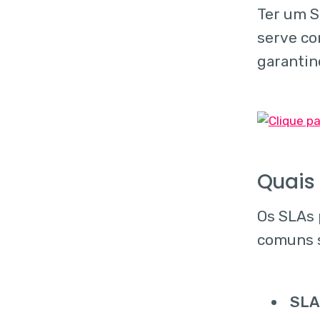
Ter um S
serve co
garantin
Quais 
Os SLAs 
comuns 
SLA