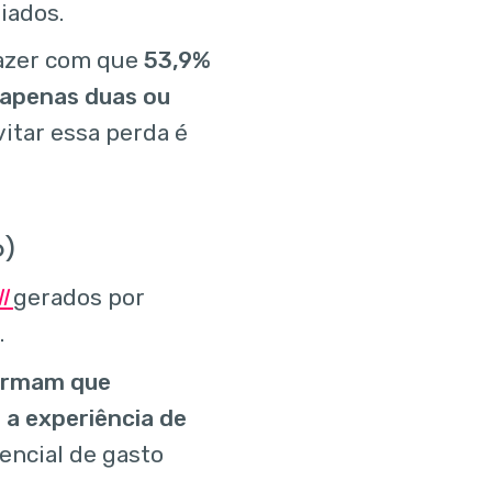
iados.
azer com que
53,9%
apenas duas ou
vitar essa perda é
o)
l
gerados por
.
irmam que
a experiência de
encial de gasto