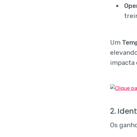
Oper
tre
Um
Temp
elevando
impacta 
2. Iden
Os ganho