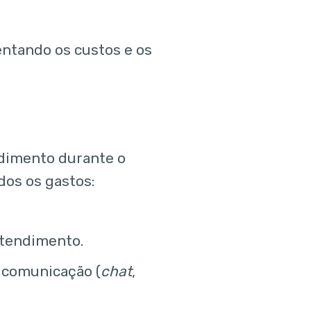
entando os custos e os
ndimento durante o
dos os gastos:
atendimento.
e comunicação (
chat
,