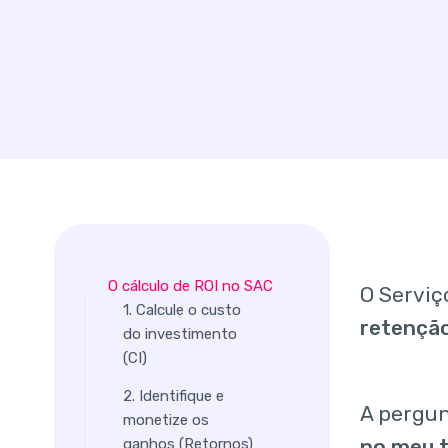
O cálculo de ROI no SAC
O Serviç
1. Calcule o custo
retençã
do investimento
(CI)
2. Identifique e
A pergun
monetize os
no meu 
ganhos (Retornos)