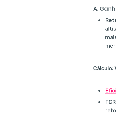
A. Ganh
Rete
altí
mais
mer
Cálculo:
Efic
FCR
reto