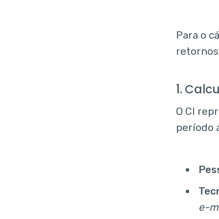
Para o c
retornos
1. Calc
O CI rep
período 
Pess
Tecn
e-ma