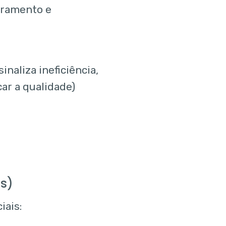
ramento e
inaliza ineficiência,
ar a qualidade)
os)
iais: