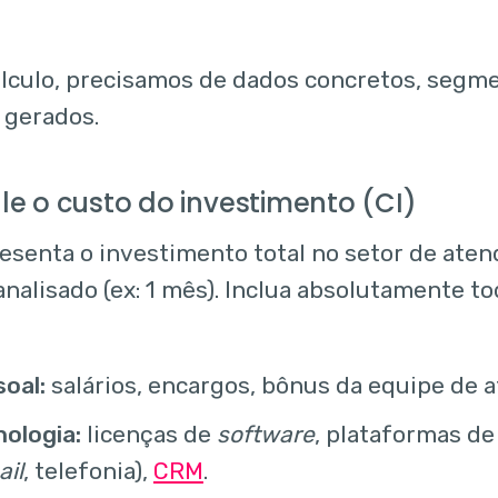
álculo, precisamos de dados concretos, segm
 gerados.
ule o custo do investimento (CI)
resenta o investimento total no setor de ate
analisado (ex: 1 mês). Inclua absolutamente to
oal:
salários, encargos, bônus da equipe de 
ologia:
licenças de
software
, plataformas d
il
, telefonia),
CRM
.