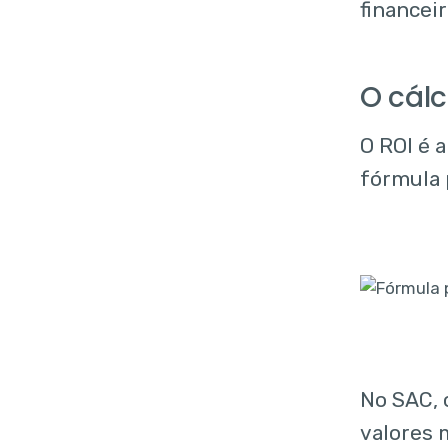
financei
O cálc
O ROI é a
fórmula 
No SAC, 
valores 