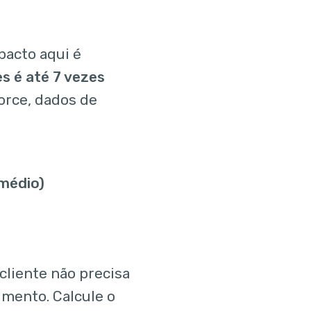
pacto aqui é
s é até 7 vezes
orce, dados de
 médio)
cliente não precisa
imento. Calcule o