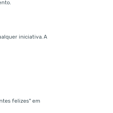
ento.
alquer iniciativa. A
ntes felizes" em