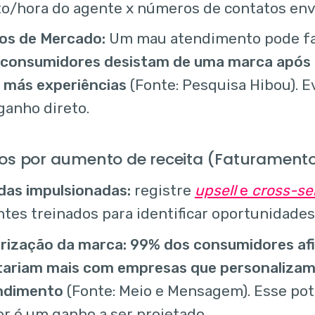
to/hora do agente x números de contatos env
os de Mercado:
Um mau atendimento pode f
 consumidores desistam de uma marca após 
s más experiências
(Fonte: Pesquisa Hibou). E
ganho direto.
os por aumento de receita (Faturament
das impulsionadas:
registre
upsell
e
cross-sel
tes treinados para identificar oportunidades
orização da marca:
99% dos consumidores af
tariam mais com empresas que personalizam 
ndimento
(Fonte: Meio e Mensagem). Esse pot
r é um ganho a ser projetado.