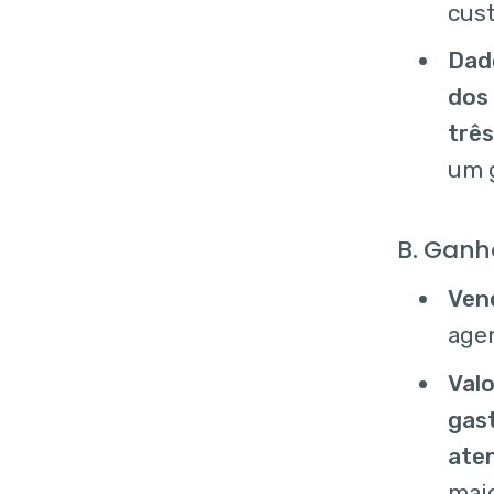
cus
Dad
dos
trê
um 
B. Ganh
Ven
agen
Val
gas
ate
maio