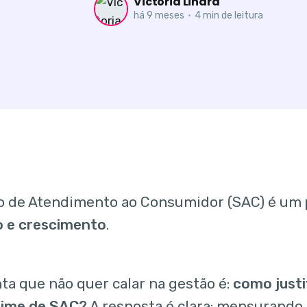
Victoria Linard
há 9 meses
•
4 min de leitura
o de Atendimento ao Consumidor (SAC) é um
o e crescimento
.
ta que não quer calar na gestão é:
como justi
time de SAC?
A resposta é clara: mensurando