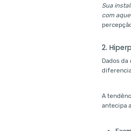
Sua insta
com aquel
percepção
2. Hiper
Dados da
diferencia
A tendênc
antecipa 
Exem