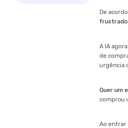
De acordo
frustrado
A IA agor
de compra
urgência 
Quer um e
comprou u
Ao entrar