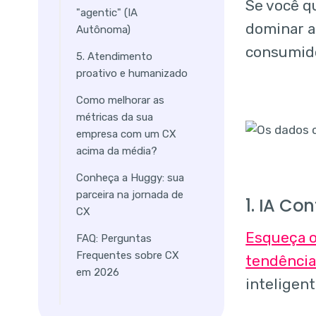
Se você q
"agentic" (IA
dominar a
Autônoma)
consumidor
5. Atendimento
proativo e humanizado
Como melhorar as
métricas da sua
empresa com um CX
acima da média?
Conheça a Huggy: sua
parceira na jornada de
1. IA Co
CX
Esqueça o
FAQ: Perguntas
Frequentes sobre CX
tendência
em 2026
inteligen