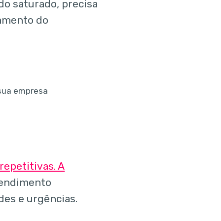
o saturado, precisa
amento do
epetitivas. A
tendimento
des e urgências.