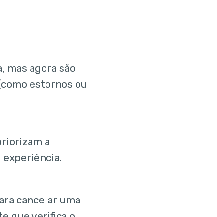
a, mas agora são
(como estornos ou
priorizam a
 experiência.
para cancelar uma
e que verifica o