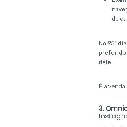
naveg
de ca
No 25º di
preferido
dele.
É a venda
3. Omni
Instagr