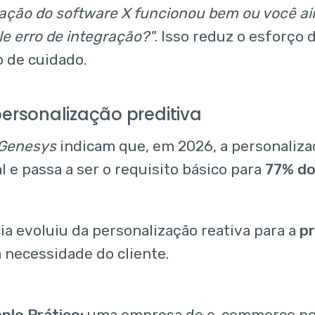
lação do software X funcionou bem ou você ai
e erro de integração?"
. Isso reduz o esforço 
 de cuidado.
personalização preditiva
Genesys
indicam que, em 2026, a personaliza
l e passa a ser o requisito básico para
77% do
ia evoluiu da personalização reativa para a
pr
a necessidade do cliente.
plo Prático:
uma empresa de e-commerce po