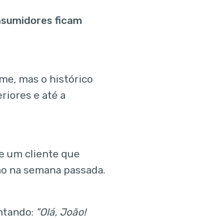
sumidores ficam
me, mas o histórico
iores e até a
e um cliente que
ão na semana passada.
untando:
"Olá, João!