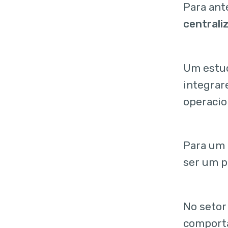
Para ant
centrali
Um estu
integrar
operaci
Para um 
ser um p
No setor 
comporta