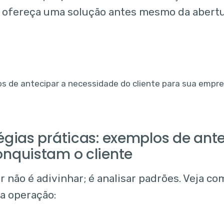
 ofereça uma solução antes mesmo da abert
égias práticas: exemplos de an
onquistam o cliente
 não é adivinhar; é analisar padrões. Veja com
ua operação: