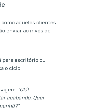
de
m como aqueles clientes
ão enviar ao invés de
para escritório ou
a o ciclo.
nsagem:
"Olá!
tar acabando. Quer
amanhã?"