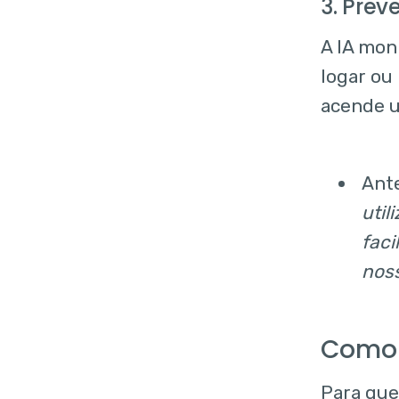
3. Pre
A IA mon
logar ou
acende u
Ante
util
faci
nos
Como 
Para que