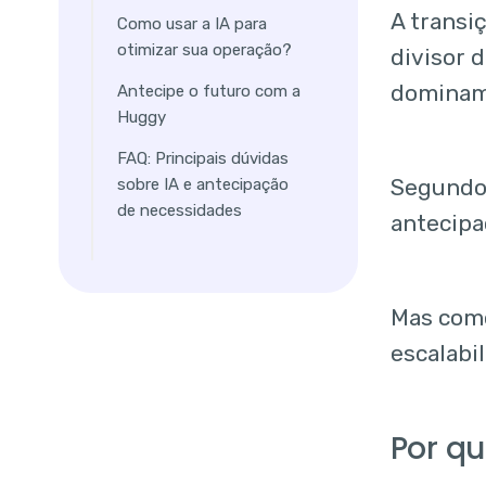
1. Recorrência
A transi
Como usar a IA para
inteligente (O fim
otimizar sua operação?
divisor 
do "esqueci de
comprar/pagar")
dominam
Antecipe o futuro com a
Huggy
2. Up-sell e Cross-
sell baseado em
FAQ: Principais dúvidas
intenção
Segundo
sobre IA e antecipação
de necessidades
antecipa
3. Prevenção de
churn (Abandono)
Mas como
escalabi
Por qu