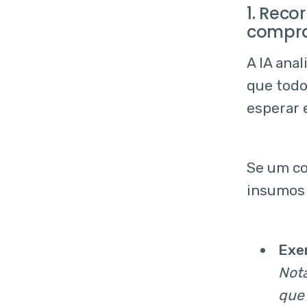
1. Reco
compra
A IA ana
que todo
esperar 
Se um co
insumos i
Exe
Nota
que 