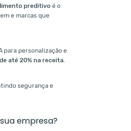
imento preditivo
é o
vem e marcas que
A para personalização e
e até 20% na receita
.
antindo segurança e
a sua empresa?