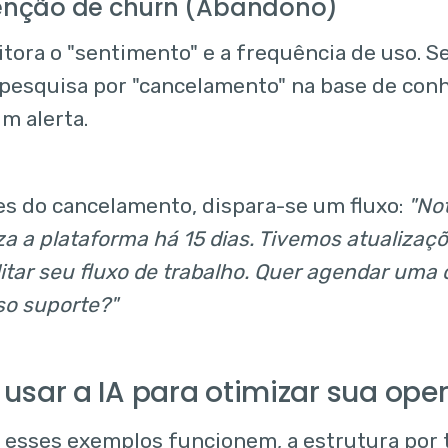
venção de churn (Abandono)
itora o "sentimento" e a frequência de uso. S
 pesquisa por "cancelamento" na base de con
m alerta.
s do cancelamento, dispara-se um fluxo:
"No
iza a plataforma há 15 dias. Tivemos atualiza
litar seu fluxo de trabalho. Quer agendar um
so suporte?"
usar a IA para otimizar sua ope
 esses exemplos funcionem, a estrutura por t