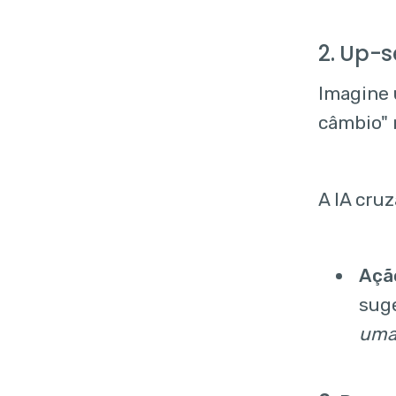
2. Up-s
Imagine 
câmbio" n
A IA cru
Açã
sug
uma 