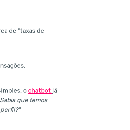
o
rea de "taxas de
ansações.
simples, o
chatbot
já
 Sabia que temos
erfil?"