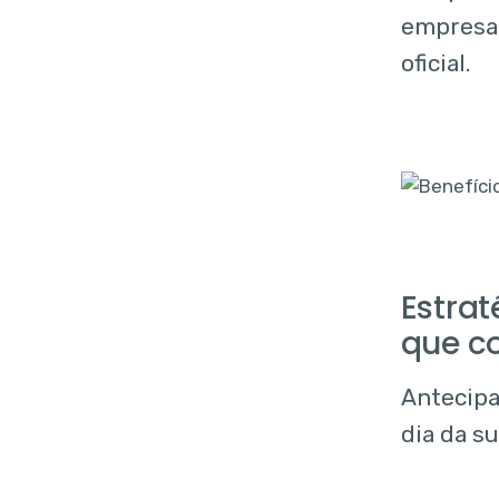
empresa
oficial.
Estrat
que c
Antecipar
dia da s