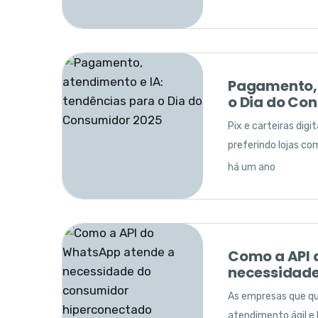
Pagamento, 
o Dia do Co
Pix e carteiras di
preferindo lojas co
há um ano
Como a API 
necessidade
As empresas que qu
atendimento ágil e