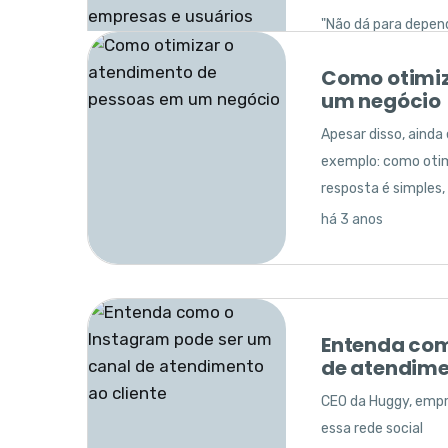
"Não dá para depend
há um ano
Como otimiz
um negócio
Apesar disso, aind
exemplo: como otim
resposta é simples,
Atualizaçõe
há 3 anos
usar mudanç
marketing
Oferecer novas fer
estratégico para re
Entenda com
há um ano
de atendime
CEO da Huggy, empre
essa rede social