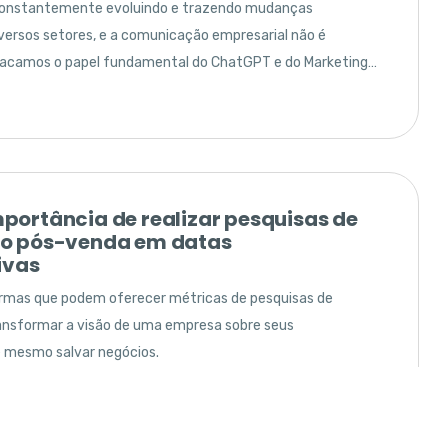
 constantemente evoluindo e trazendo mudanças
iversos setores, e a comunicação empresarial não é
tacamos o papel fundamental do ChatGPT e do Marketing
l das empresas de tecnologia
ala em Regulamentação da AI?
nálise sobre o PL 2338/2023 e seus impactos nas empresas
 de soluções de inteligência artificial.
portância de realizar pesquisas de
no pós-venda em datas
ivas
ormas que podem oferecer métricas de pesquisas de
ansformar a visão de uma empresa sobre seus
uturo: como a IA antecipa as
 mesmo salvar negócios.
s dos consumidores
izações que integram a IA em suas operações de
ente poderão aumentar sua eficiência operacional em 25%.