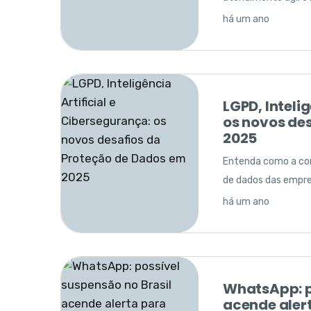
há um ano
LGPD, Inteli
os novos de
2025
Entenda como a com
de dados das empre
há um ano
WhatsApp: p
acende aler