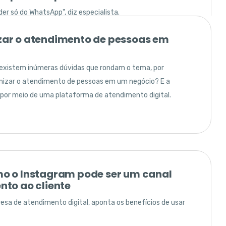
er só do WhatsApp", diz especialista.
ar o atendimento de pessoas em
a existem inúmeras dúvidas que rondam o tema, por
izar o atendimento de pessoas em um negócio? E a
 por meio de uma plataforma de atendimento digital.
s Instagram 2025: entenda como
as na sua estratégia de
ramentas como o Edits e aprimorar formatos é um passo
ter criadores de conteúdo e marcas, diz especialista.
o o Instagram pode ser um canal
nto ao cliente
sa de atendimento digital, aponta os benefícios de usar