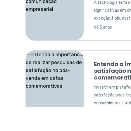
A tecnologia está
significativas em d
exceção. Hoje, des
Conversacional.
há 3 anos
Qual o pape
quando se f
Especialista faz a
e no desenvolvimento
Entenda a im
há 2 anos
satisfação 
comemorat
Investir em plataf
satisfação pode tr
Prevendo o f
consumidores e até
necessidade
há 3 anos
Até 2025, as organ
atendimento ao cli