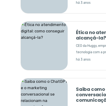
há 3 anos
Proteja os d
com a LGPD.
Garanta a seguranç
como a Huggy prote
para o seu negócio.
Ética no ate
alcançá-la?
há 2 anos
CEO da Huggy, empre
tecnologia com a pr
há 3 anos
Banimento d
reputação e
consumidor
A Meta recomenda b
Saiba como 
contas caso não cu
conversacio
comunicaçã
há 2 anos