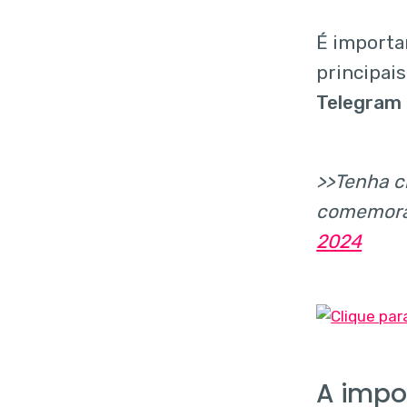
É importa
principai
Telegram 
>>Tenha c
comemora
2024
A impo