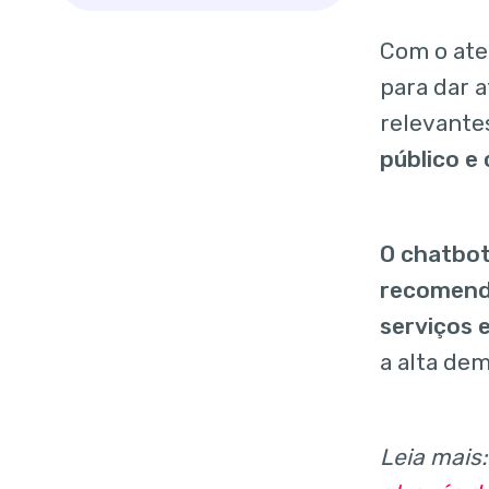
Com o at
para dar 
relevante
público e
O chatbot
recomenda
serviços e
a alta de
Leia mais