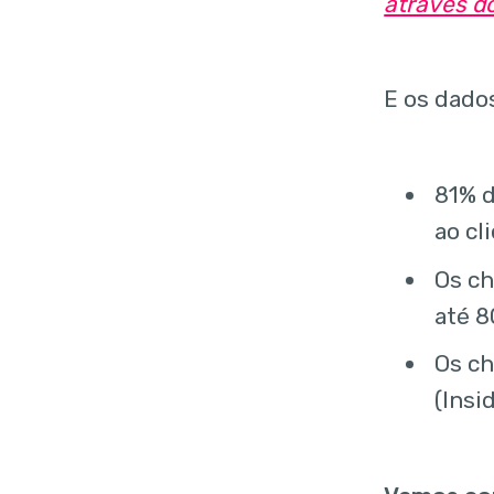
através d
E os dado
81% d
ao cl
Os ch
até 
Os c
(Insi