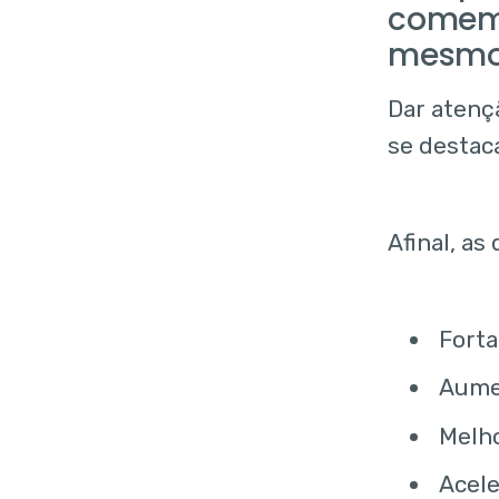
comemo
mesm
Dar atenç
se destac
Afinal, a
Forta
Aumen
Melh
Acele