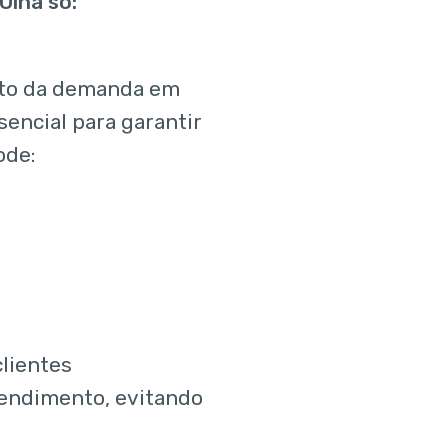
Olha só:
to da demanda em
encial para garantir
ode:
lientes
endimento, evitando