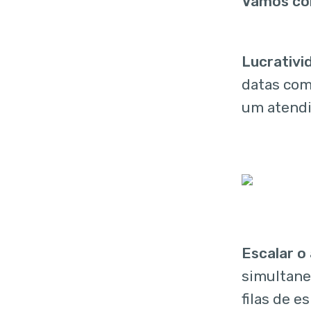
Vamos com
Lucrativ
datas com
um atendim
Escalar o
simultane
filas de e